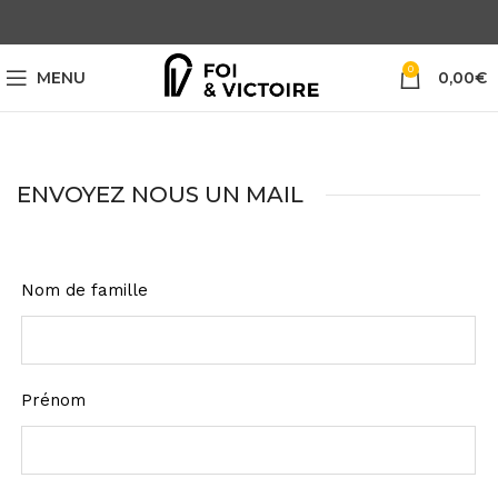
0
MENU
0,00
€
ENVOYEZ NOUS UN MAIL
Leave
Nom de famille
this
field
blank
Prénom