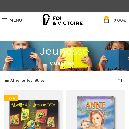
0
MENU
0,00
€
Jeunesse
Catégories
Accueil
Jeunesse
Affichage de 1–12 sur 94 résultats
Afficher les filtres
-33%