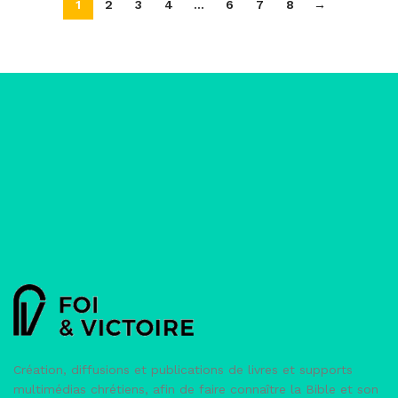
1
2
3
4
…
6
7
8
→
Création, diffusions et publications de livres et supports
multimédias chrétiens, afin de faire connaître la Bible et son