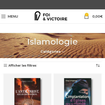
0
MENU
0,00
€
Islamologie
Catégories
Accueil
Livres thématiques
Islamologie
3 résultats affichés
Afficher les filtres