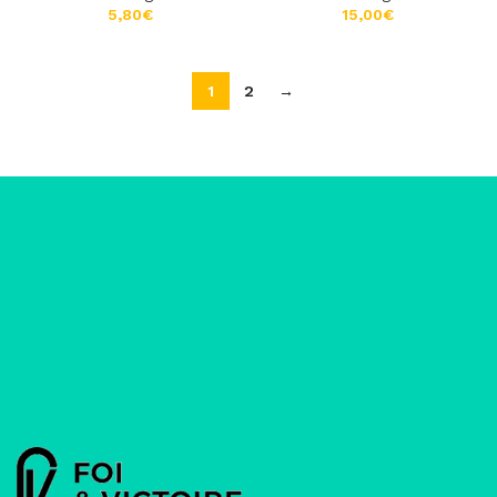
€
€
1
2
→