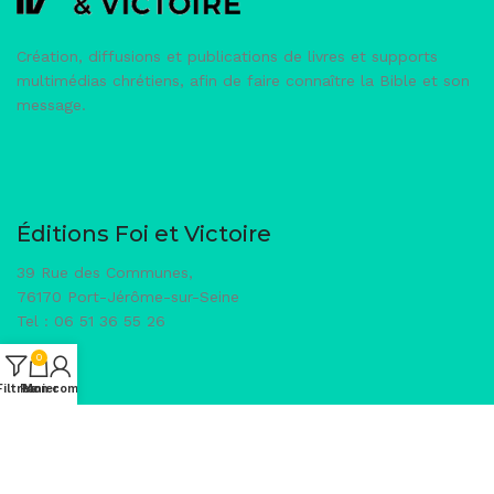
Création, diffusions et publications de livres et supports
multimédias chrétiens, afin de faire connaître la Bible et son
message.
Éditions Foi et Victoire
39 Rue des Communes,
76170 Port-Jérôme-sur-Seine
Tel : 06 51 36 55 26
0
Filtres
Panier
Mon compte
Qui sommes-nous ?
Conditions générales de vente