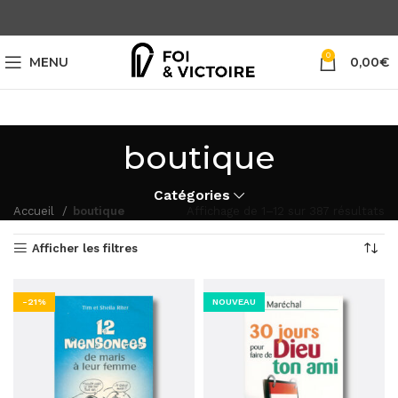
0
MENU
0,00
€
boutique
Catégories
Accueil
boutique
Affichage de 1–12 sur 387 résultats
Afficher les filtres
-21%
NOUVEAU