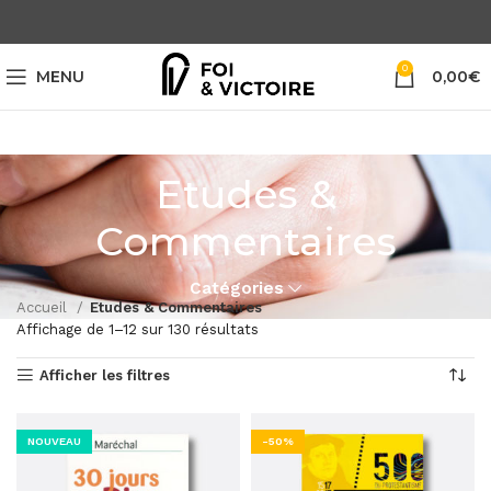
0
MENU
0,00
€
Etudes &
Commentaires
Catégories
Accueil
Etudes & Commentaires
Affichage de 1–12 sur 130 résultats
Afficher les filtres
NOUVEAU
-50%