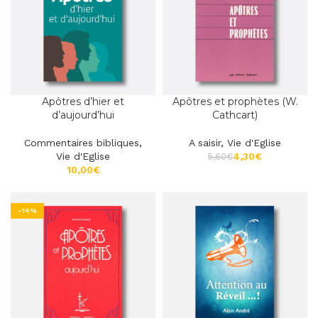
Apôtres d’hier et
Apôtres et prophètes (W.
d’aujourd’hui
Cathcart)
Commentaires bibliques
,
A saisir
,
Vie d'Eglise
Vie d'Eglise
4,30
€
5,60
€
€
-14%