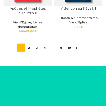
Apôtres et Prophètes
Attention au Réveil…!
aujourd’hui
Etudes & Commentaires
,
Vie d'Eglise
,
Livres
Vie d'Eglise
thématiques
€
5,00
€
5,80
€
1
2
3
4
…
9
10
11
→