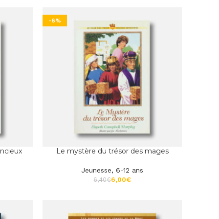
-6%
encieux
Le mystère du trésor des mages
Jeunesse
,
6-12 ans
6,00
€
6,40
€