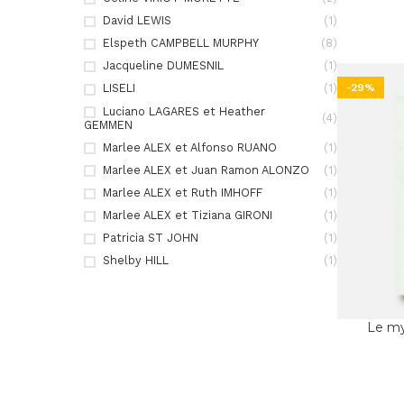
David LEWIS
(1)
Elspeth CAMPBELL MURPHY
(8)
Jacqueline DUMESNIL
(1)
-29%
LISELI
(1)
Luciano LAGARES et Heather
(4)
GEMMEN
Marlee ALEX et Alfonso RUANO
(1)
Marlee ALEX et Juan Ramon ALONZO
(1)
Marlee ALEX et Ruth IMHOFF
(1)
Marlee ALEX et Tiziana GIRONI
(1)
Patricia ST JOHN
(1)
Shelby HILL
(1)
Le my