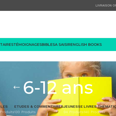
LIVRAISON OF
TAIRES
TÉMOIGNAGES
BIBLES
A SAISIR
ENGLISH BOOKS
6-12 ans
BLES
ETUDES & COMMENTAIRES
JEUNESSE
LIVRES THÉMATI
Produits
130 Produits
94 Produits
140 Produits