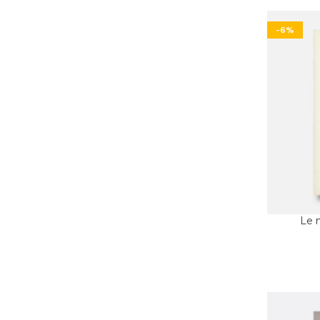
-6%
Le 