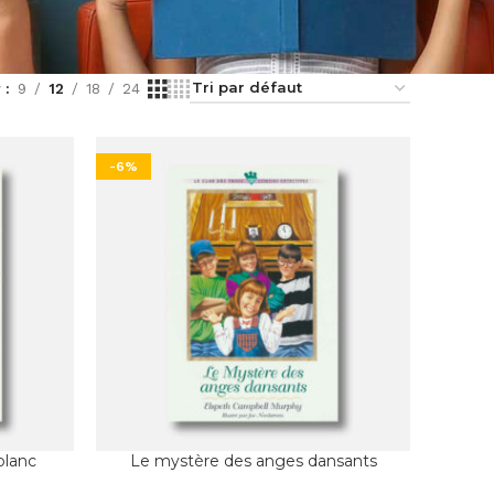
r
9
12
18
24
-6%
blanc
Le mystère des anges dansants