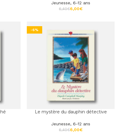
Jeunesse
,
6-12 ans
6,00
€
6,40
€
-6%
ché
Le mystère du dauphin détective
Jeunesse
,
6-12 ans
6,00
€
6,40
€