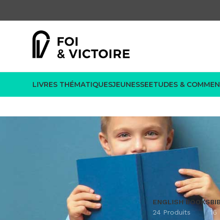
LIVRES THÉMATIQUES
JEUNESSE
ETUDES & COMMEN
ENGLISH BOOKS
BI
24 Produits
16 