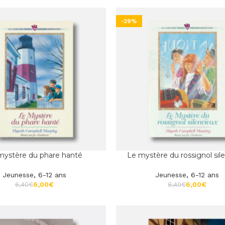
-29%
mystère du phare hanté
Le mystère du rossignol sil
Jeunesse
,
6-12 ans
Jeunesse
,
6-12 ans
6,00
€
6,00
€
6,40
€
8,40
€