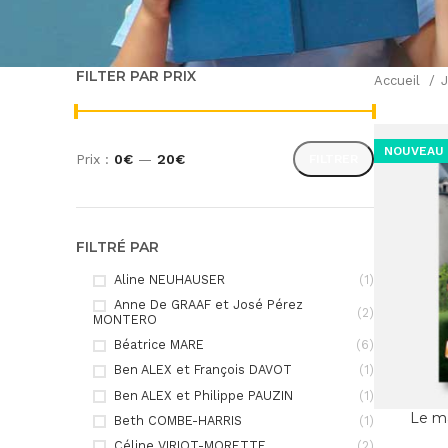
FILTER PAR PRIX
Accueil
NOUVEAU
Prix :
0€
—
20€
FILTRER
Prix
Prix
min
max
FILTRÉ PAR
Aline NEUHAUSER
(1)
Anne De GRAAF et José Pérez
(2)
MONTERO
Béatrice MARE
(6)
Ben ALEX et François DAVOT
(1)
Ben ALEX et Philippe PAUZIN
(1)
Le m
Beth COMBE-HARRIS
(1)
Céline VIRIOT-MORETTE
(2)