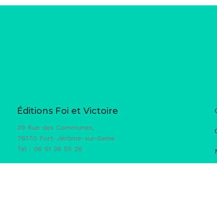
Éditions Foi et Victoire
39 Rue des Communes,
76170 Port-Jérôme-sur-Seine
Tel : 06 51 36 55 26