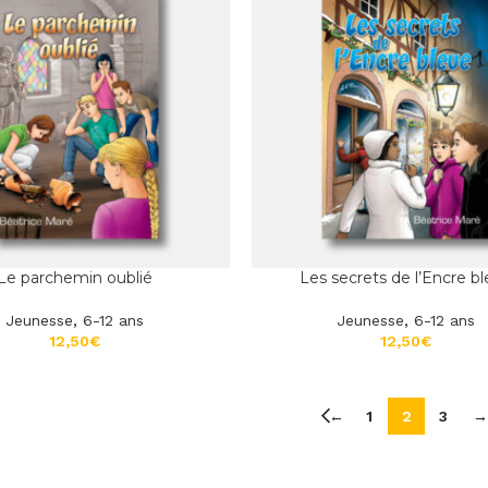
Le parchemin oublié
Les secrets de l’Encre b
Jeunesse
,
6-12 ans
Jeunesse
,
6-12 ans
€
€
←
1
2
3
→