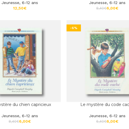
Jeunesse
,
6-12 ans
Jeunesse
,
6-12 ans
€
6,00
€
8,40
€
-6%
stère du chien capricieux
Le mystère du code ca
Jeunesse
,
6-12 ans
Jeunesse
,
6-12 ans
6,00
€
6,00
€
8,40
€
6,40
€