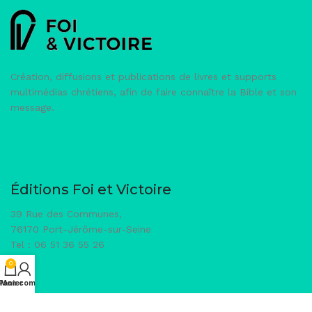
Création, diffusions et publications de livres et supports
multimédias chrétiens, afin de faire connaître la Bible et son
message.
Éditions Foi et Victoire
39 Rue des Communes,
76170 Port-Jérôme-sur-Seine
Tel : 06 51 36 55 26
0
Panier
Mon compte