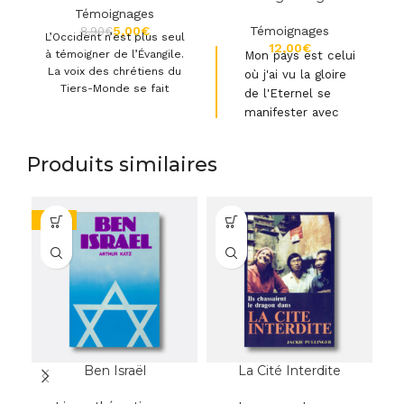
Témoignages
5,00
€
Témoignages
8,90
€
L’Occident n’est plus seul
€
à témoigner de l’Évangile.
Mon pays est celui
La voix des chrétiens du
où j'ai vu la gloire
Tiers-Monde se fait
de l'Eternel se
entendre de plus en
manifester avec
puissance
Produits similaires
-28%
-3
Ben Israël
La Cité Interdite
L