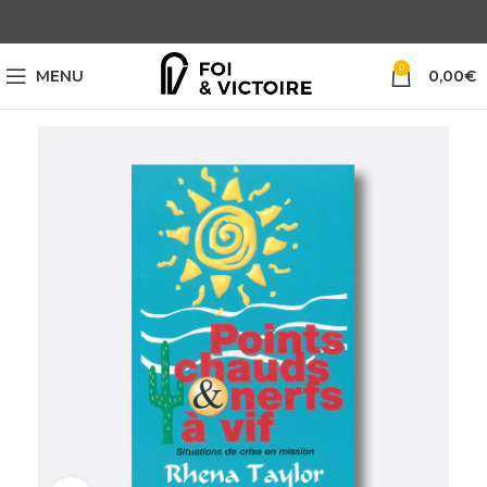
0
MENU
0,00
€