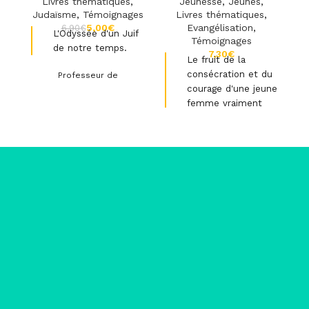
Livres thématiques
,
Jeunesse
,
Jeunes
,
Judaïsme
,
Témoignages
Livres thématiques
,
5,00
€
Evangélisation
,
6,90
€
L'Odyssée d'un Juif
Témoignages
de notre temps.
€
Le fruit de la
consécration et du
Professeur de
philosophie, l'auteur
courage d'une jeune
abandonne tout et part
femme vraiment
sur la route. Il trouvera
motivée.
Dieu sur son chemin.