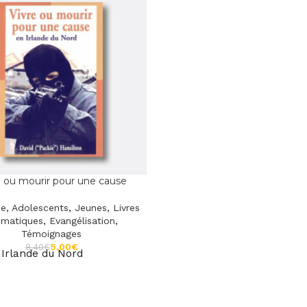
e ou mourir pour une cause
se
,
Adolescents
,
Jeunes
,
Livres
ématiques
,
Evangélisation
,
Témoignages
5,00
€
8,40
€
 Irlande du Nord