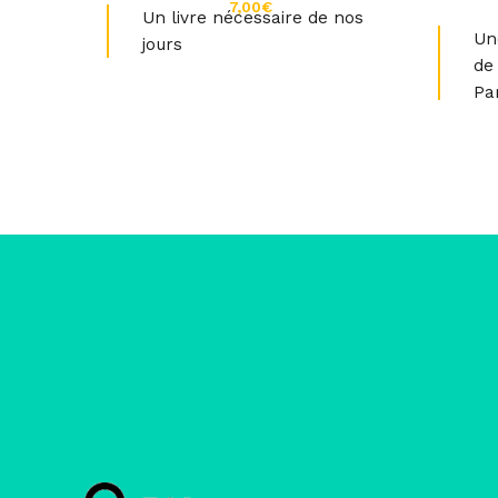
€
Un livre nécessaire de nos
Un
jours
de
Pa
« 
stimula
remet
quan
changée
touch
Powell