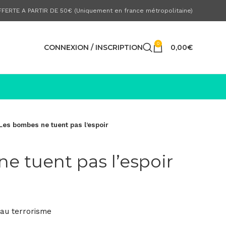
FERTE A PARTIR DE 50€ (Uniquement en france métropolitaine)
0
CONNEXION / INSCRIPTION
0,00
€
Les bombes ne tuent pas l’espoir
e tuent pas l’espoir
 au terrorisme