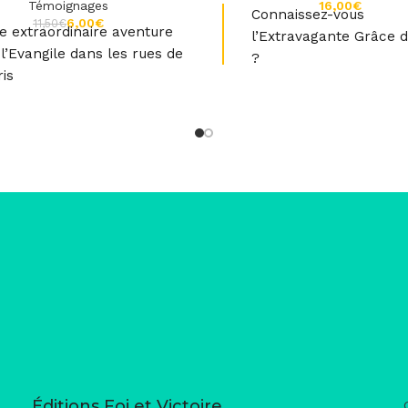
Témoignages
€
Connaissez-vous
6,00
€
11,50
€
e extraordinaire aventure
l’Extravagante Grâce d
 l’Evangile dans les rues de
?
ris
Cette étude de l’impact de l
Une aventure captivante…
de Dieu a le pouvoir de revita
nte, édifiante, drôle, qui nous
foi, la joie et l’assurance dan
 en question et contient une
du croyant.
tité de témoignages de vies
s. Attention, ce livre va vous
er en plein cœur ! » Graham
, Center Mountain Ministries,
Canada.
Éditions Foi et Victoire