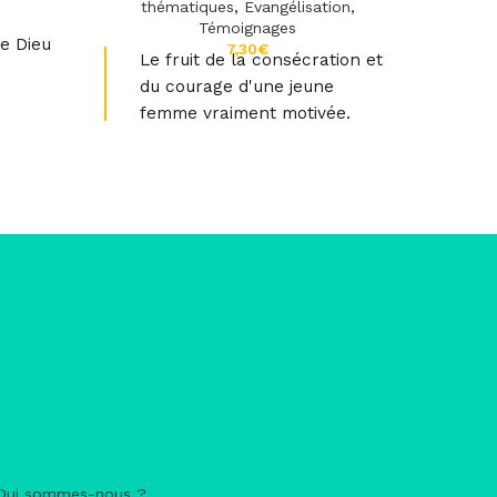
thématiques
,
Evangélisation
,
Un 
Témoignages
e Dieu
Pay
€
Le fruit de la consécration et
du courage d'une jeune
femme vraiment motivée.
a grâce
liser la
s la vie
Qui sommes-nous ?