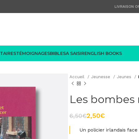
LIVRAISON OF
TAIRES
TÉMOIGNAGES
BIBLES
A SAISIR
ENGLISH BOOKS
Accueil
Jeunesse
Jeunes
Les bombes n
2,50
€
6,50
€
Un policier irlandais face