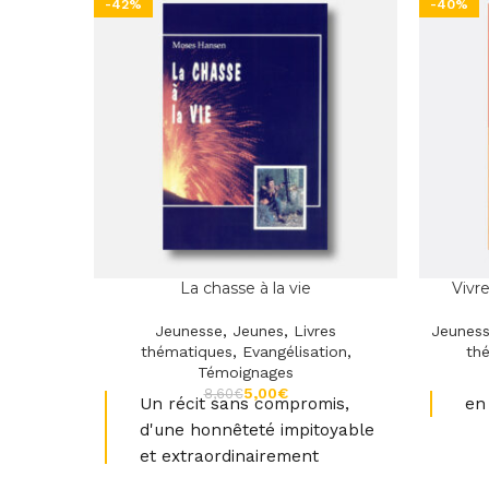
-42%
-40%
La chasse à la vie
Vivr
Jeunesse
,
Jeunes
,
Livres
Jeunes
thématiques
,
Evangélisation
,
th
Témoignages
5,00
€
8,60
€
Un récit sans compromis,
en
d'une honnêteté impitoyable
et extraordinairement
passionnant.