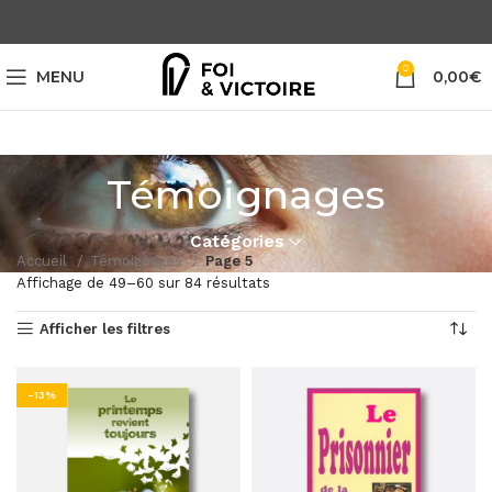
0
MENU
0,00
€
Témoignages
Catégories
Accueil
Témoignages
Page 5
Affichage de 49–60 sur 84 résultats
Afficher les filtres
-13%