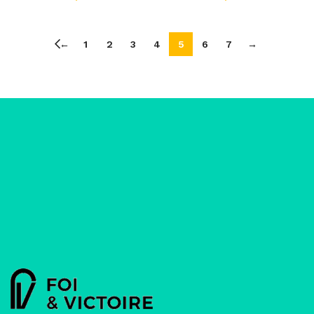
←
1
2
3
4
5
6
7
→