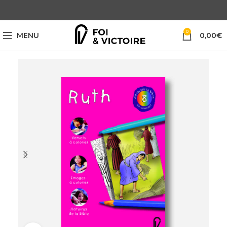
0
MENU
0,00
€