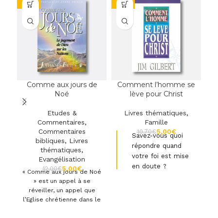
-58%
-53%
-1
Comme aux jours de
Comment l’homme se
Noé
lève pour Christ
Etudes &
Livres thématiques
,
Commentaires
,
Famille
Commentaires
5,00
€
10,70
€
Savez-vous quoi
bibliques
,
Livres
répondre quand
thématiques
,
votre foi est mise
Evangélisation
en doute ?
5,00
€
12,00
€
« Comme aux jours de Noé
» est un appel à se
Communiquer simplement
C
réveiller, un appel que
la bonne nouvelle de
qu
l’Eglise chrétienne dans le
l'Evangile.
monde entier avait bien