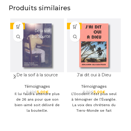
besoin d’entendre.
Le Seigneur nous
Produits similaires
encourage à «
relever nos têtes
alors que notre
-40%
-44%
-4
Rédempteur arrive
».
De la soif à la source
J’ai dit oui à Dieu
Témoignages
Témoignages
5,00
€
5,00
€
8,40
€
8,90
€
Il lui faudra attendre plus
L’Occident n’est plus seul
de 26 ans pour que son
à témoigner de l’Évangile.
bien-aimé soit délivré de
La voix des chrétiens du
la bouteille.
Tiers-Monde se fait
entendre de plus en