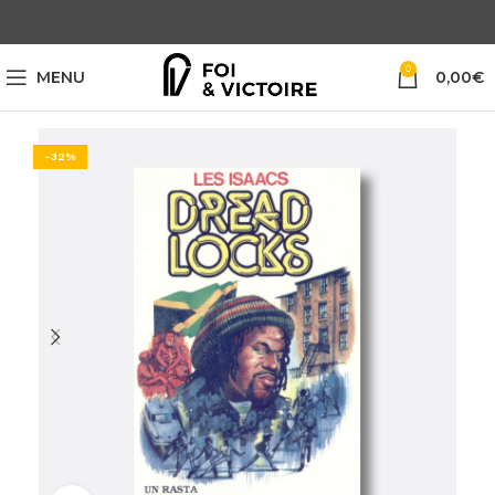
0
MENU
0,00
€
-32%