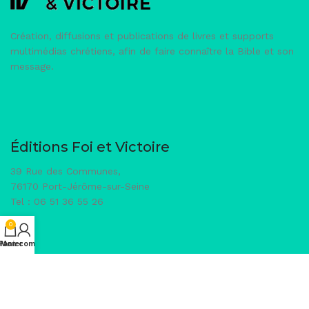
Création, diffusions et publications de livres et supports
multimédias chrétiens, afin de faire connaître la Bible et son
message.
Éditions Foi et Victoire
39 Rue des Communes,
76170 Port-Jérôme-sur-Seine
Tel : 06 51 36 55 26
0
Panier
Mon compte
Qui sommes-nous ?
Conditions générales de vente