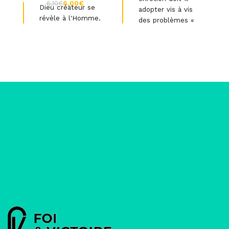
6,00
€
6,10
€
Dieu créateur se
adopter vis à vis
révèle à l'Homme.
des problèmes «
Bible et Science »
de notre époque ?