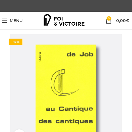
0
MENU
0,00
€
-13%