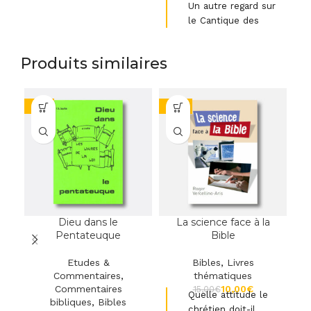
Un autre regard sur
le Cantique des
Cantiques
Produits similaires
-2%
-33%
-4
Dieu dans le
La science face à la
L
Pentateuque
Bible
Etudes &
Bibles
,
Livres
Commentaires
,
thématiques
Commentaires
10,00
€
15,00
€
Quelle attitude le
bibliques
,
Bibles
chrétien doit-il