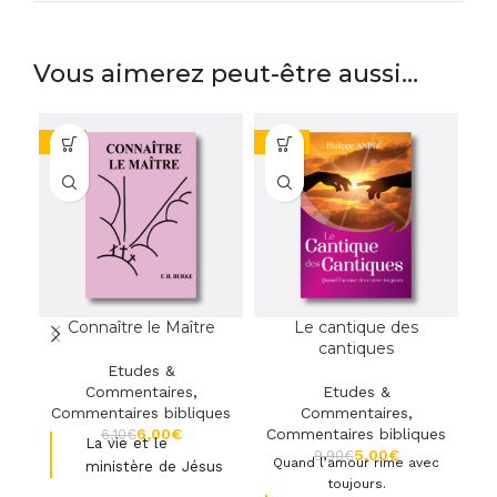
Vous aimerez peut-être aussi…
-2%
-49%
-
Connaître le Maître
Le cantique des
U
cantiques
Etudes &
Commentaires
,
Etudes &
Commentaires bibliques
Commentaires
,
6,00
€
Commentaires bibliques
C
6,10
€
La vie et le
5,00
€
9,90
€
Quand l’amour rime avec
ministère de Jésus
toujours.