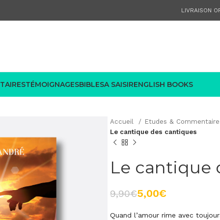
LIVRAISON OF
TAIRES
TÉMOIGNAGES
BIBLES
A SAISIR
ENGLISH BOOKS
Accueil
Etudes & Commentair
Le cantique des cantiques
Le cantique 
5,00
€
9,90
€
Quand l’amour rime avec toujour