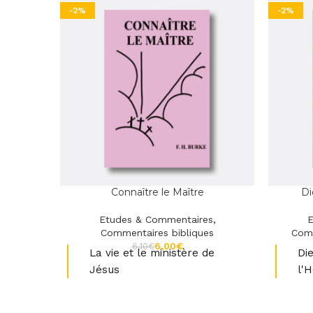
-2%
-2%
Connaître le Maître
Di
Etudes & Commentaires
,
E
Commentaires bibliques
Comm
6,00
€
6,10
€
La vie et le ministère de
Di
Jésus
l'