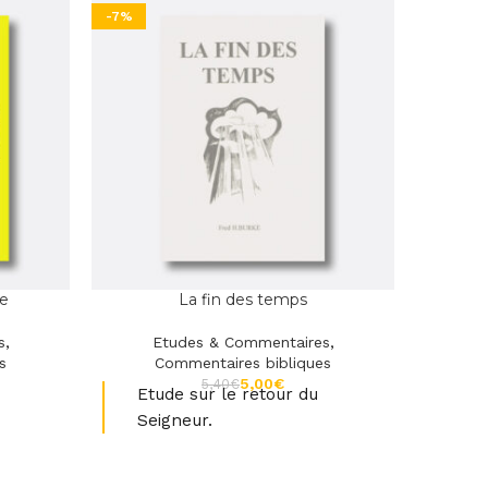
-7%
-7%
le
La fin des temps
L
s
,
Etudes & Commentaires
,
E
s
Commentaires bibliques
Comm
5,00
€
5,40
€
Etude sur le retour du
Etu
Seigneur.
l'A