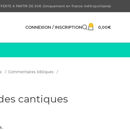
FERTE A PARTIR DE 50€ (Uniquement en france métropolitaine)
0
CONNEXION / INSCRIPTION
0,00
€
es
Commentaires bibliques
des cantiques
s.