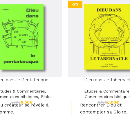
-2%
eu dans le Pentateuque
Dieu dans le Tabernac
tudes & Commentaires
,
Etudes & Commentaire
entaires bibliques
,
Bibles
Commentaires biblique
6,00
€
6,00
€
6,10
€
6,10
€
eu créateur se révèle à
Rencontrer Dieu et
Homme.
contempler sa Gloire.