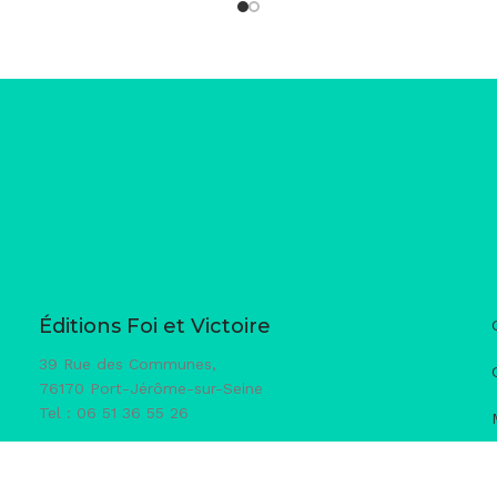
Éditions Foi et Victoire
39 Rue des Communes,
76170 Port-Jérôme-sur-Seine
Tel : 06 51 36 55 26