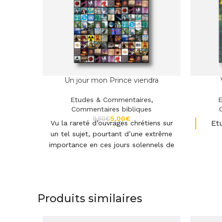
Un jour mon Prince viendra
Etudes & Commentaires
,
E
Commentaires bibliques
5,00
€
9,50
€
Vu la rareté d’ouvrages chrétiens sur
Et
un tel sujet, pourtant d’une extrême
importance en ces jours solennels de
la fin des temps, c’est avec
reconnaissance que nous découvrons
ce commentaire sur l’Apocalypse.
Etude du livre de l'Apocalypse
Produits similaires
à partir du texte de la TOB.