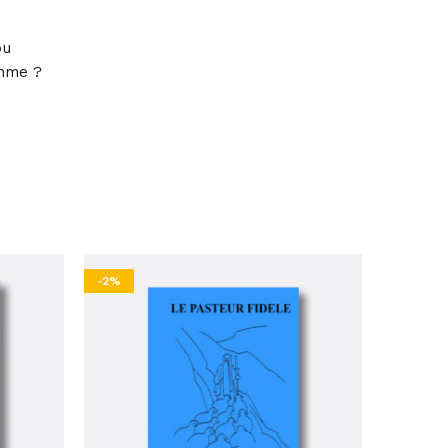
ou
omme ?
-2%
-2%