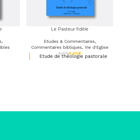
e
Le Pasteur fidèle
s
,
Etudes & Commentaires
,
E
ibles
Commentaires bibliques
,
Vie d'Eglise
Comm
6,00
€
6,10
€
Etude de théologie pastorale
Le 