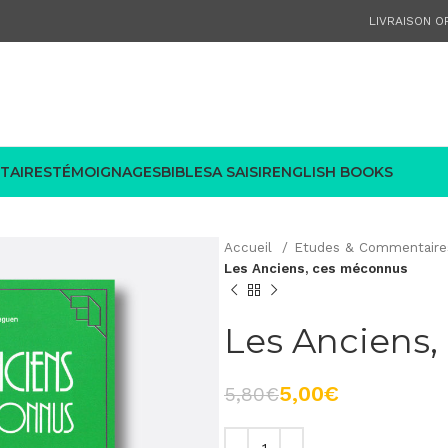
LIVRAISON OF
TAIRES
TÉMOIGNAGES
BIBLES
A SAISIR
ENGLISH BOOKS
Accueil
Etudes & Commentair
Les Anciens, ces méconnus
Les Anciens
5,00
€
5,80
€
€
€
€
€