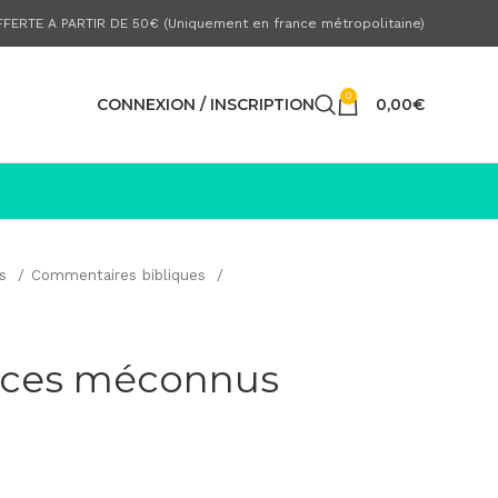
FERTE A PARTIR DE 50€ (Uniquement en france métropolitaine)
0
CONNEXION / INSCRIPTION
0,00
€
es
Commentaires bibliques
, ces méconnus