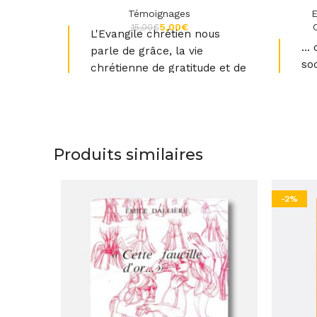
Témoignages
E
5,00
€
15,00
€
L'Evangile chrétien nous
… o
parle de grâce, la vie
so
chrétienne de gratitude et de
joie.
Produits similaires
-2%